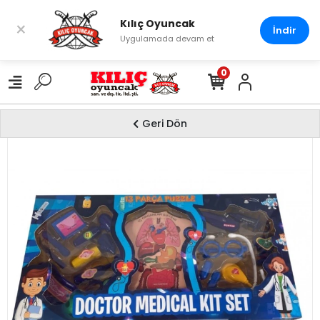
Kılıç Oyuncak
×
İndir
Uygulamada devam et
0
Geri Dön