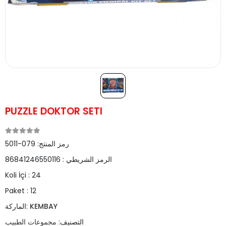
PUZZLE DOKTOR SETI
رمز المنتج:
079-5011
الرمز الشريطي :
86841246550116
Koli İçi :
24
Paket :
12
KEMBAY
الماركة:
التصنيف:
مجموعات الطبيب