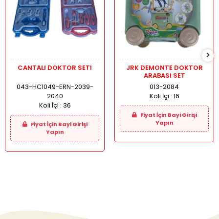
CANTALI DOKTOR SETI
JRK DEMONTE DOKTOR
ARABASI SET
043-HC1049-ERN-2039-
013-2084
2040
Koli İçi :
16
Koli İçi :
36
Fiyat İçin Bayi Girişi
Yapın
Fiyat İçin Bayi Girişi
Yapın