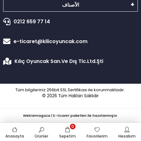
الأصناف
0212 659 77 14
e-ticaret@kilicoyuncak.com
Kılıç Oyuncak San.Ve Dış Tic.Ltd.Şti
Tüm bilgileriniz 256bit SSL Sertifikası ile korunmaktadır.
© 2026
Tüm Hakları Saklıdır
Webtemagaza | E-ticaret paketleri ile hazırlanmıştır.
0
Anasayfa
Ürünler
Sepetim
Favorilerim
Hesabım