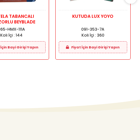
ELA TABANCALI
KUTUDA LUX YOYO
DINAZORLU BEYBLADE
065-HMX-111A
091-353-7A
Koli İçi :
144
Koli İçi :
360
İçin Bayi Girişi Yapın
Fiyat İçin Bayi Girişi Yapın