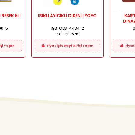
I BEBEK 8LI
ISIKLI AYICIKLI DIKENLI YOYO
KART
00-5
193-OLG-4434-2
Koli İçi :
576
işi Yapın
Fiyat İçin Bayi Girişi Yapın
Fiyat 