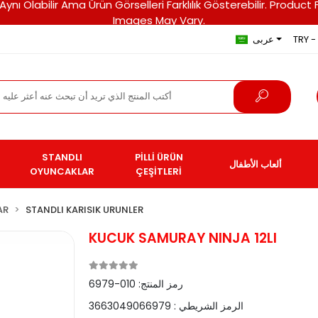
ri Aynı Olabilir Ama Ürün Görselleri Farklılık Gösterebilir. Pro
Images May Vary.
TRY - 
عربى
STANDLI
PİLLİ ÜRÜN
ألعاب الأطفال
OYUNCAKLAR
ÇEŞİTLERİ
AR
STANDLI KARISIK URUNLER
KUCUK SAMURAY NINJA 12LI
رمز المنتج:
010-6979
الرمز الشريطي :
3663049066979