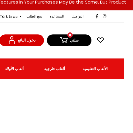
duct Features in Your Purchases May Be the Same, But Product
Türk Lirası
التواصل
المساعدة
تتبع الطلب
0
سلتي
دخول البائع
الألعاب التعليمية
ألعاب خارجية
ألعاب الأولاد