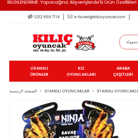
BİLGİLENDİRME :Yapacağınız Alışverişlerde'ki Ürün Özellikle
0212 659 77 14
e-ticaret@kilicoyuncak.com
LİSANSLI
KIZ
ARABA
ÜRÜNLER
OYUNCAKLARI
ÇEŞİTLERİ
STANDLI OYUNCAKL
STANDLI OYUNCAKLAR
الصفحة الرئيسية