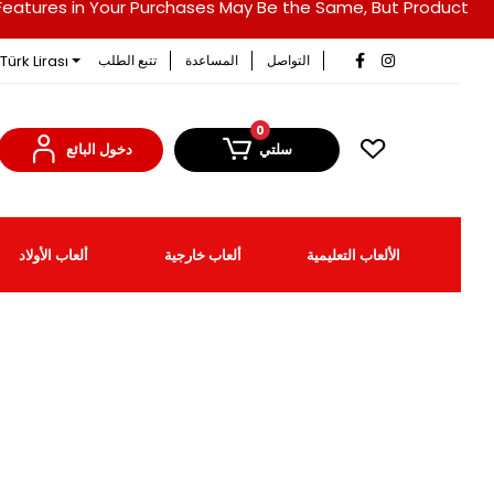
duct Features in Your Purchases May Be the Same, But Product
Türk Lirası
التواصل
المساعدة
تتبع الطلب
0
سلتي
دخول البائع
الألعاب التعليمية
ألعاب خارجية
ألعاب الأولاد