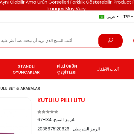
ri Aynı Olabilir Ama Ürün Görselleri Farklılık Gösterebilir. Pro
Images May Vary.
TRY - 
عربى
STANDLI
PİLLİ ÜRÜN
ألعاب الأطفال
OYUNCAKLAR
ÇEŞİTLERİ
ULU SET & ARABALAR
KUTULU PILLI UTU
134-67A
رمز المنتج:
الرمز الشريطي :
2036675120826