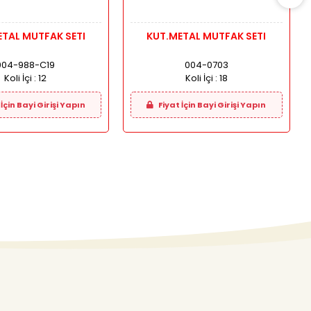
TAL MUTFAK SETI
KUT.METAL MUTFAK SETI
004-988-C19
004-0703
Koli İçi :
12
Koli İçi :
18
İçin Bayi Girişi Yapın
Fiyat İçin Bayi Girişi Yapın