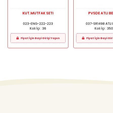
KUT.MUTFAK SETI
PVSDE ATLI B
023-ENG-222-223
037-SR1498 ATLI
Koli İçi :
36
Koli İçi :
350
Fiyat İçin Bayi Girişi Yapın
Fiyat İçin Bayi Gir