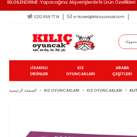
BİLGİLENDİRME :Yapacağınız Alışverişlerde'ki Ürün Özellikle
0212 659 77 14
e-ticaret@kilicoyuncak.com
LİSANSLI
KIZ
ARABA
ÜRÜNLER
OYUNCAKLARI
ÇEŞİTLERİ
KUT
KIZ OYUNCAKLARI
KIZ OYUNCAKLARI
الصفحة الرئيسية