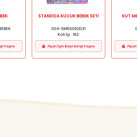
EBEK
STANDDA KUCUK BEBEK SETI
KUT.ME
 BEBEK
004-SM50092D31
Koli İçi :
192
işi Yapın
Fiyat İçin Bayi Girişi Yapın
Fiyat 