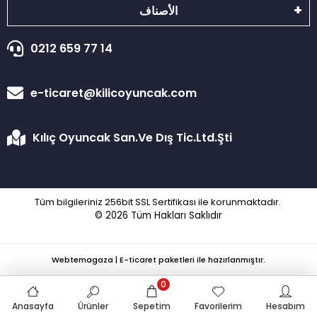
الأصناف
0212 659 77 14
e-ticaret@kilicoyuncak.com
Kılıç Oyuncak San.Ve Dış Tic.Ltd.Şti
Tüm bilgileriniz 256bit SSL Sertifikası ile korunmaktadır.
© 2026
Tüm Hakları Saklıdır
Webtemagaza | E-ticaret paketleri ile hazırlanmıştır.
0
Anasayfa
Ürünler
Sepetim
Favorilerim
Hesabım