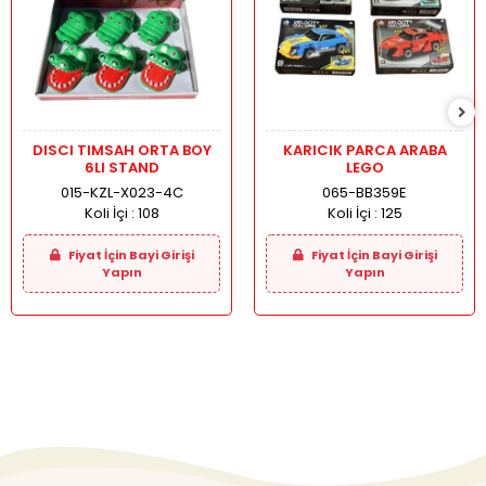
DISCI TIMSAH ORTA BOY
KARICIK PARCA ARABA
6LI STAND
LEGO
015-KZL-X023-4C
065-BB359E
Koli İçi :
108
Koli İçi :
125
Fiyat İçin Bayi Girişi
Fiyat İçin Bayi Girişi
Yapın
Yapın