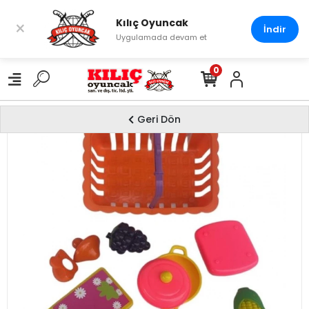
Kılıç Oyuncak
×
İndir
Uygulamada devam et
0
Geri Dön