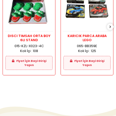
DISCI TIMSAH ORTA BOY
KARICIK PARCA ARABA
6LI STAND
LEGO
015-KZL-X023-4C
065-BB359E
Koli İçi :
108
Koli İçi :
125
Fiyat İçin Bayi Girişi
Fiyat İçin Bayi Girişi
Yapın
Yapın