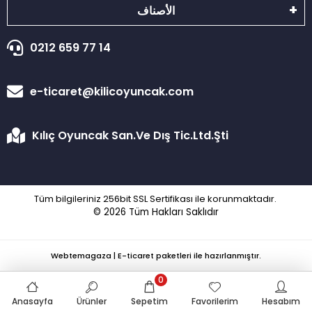
الأصناف
0212 659 77 14
e-ticaret@kilicoyuncak.com
Kılıç Oyuncak San.Ve Dış Tic.Ltd.Şti
Tüm bilgileriniz 256bit SSL Sertifikası ile korunmaktadır.
© 2026
Tüm Hakları Saklıdır
Webtemagaza | E-ticaret paketleri ile hazırlanmıştır.
0
Anasayfa
Ürünler
Sepetim
Favorilerim
Hesabım