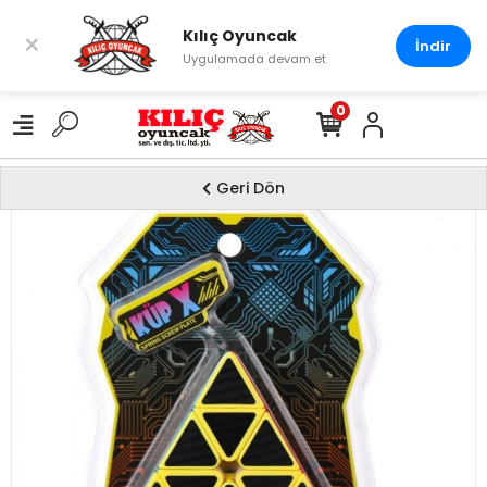
Kılıç Oyuncak
×
İndir
Uygulamada devam et
0
Geri Dön