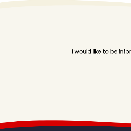
CANALI
CANARAS
CANEM
CANTOP
CANTOYS
CAPAR
I would like to be i
CEREN
CINAR
DEMIR
DENIZPLS
DILAVER
DOLU
DUMANTOYS
EFE