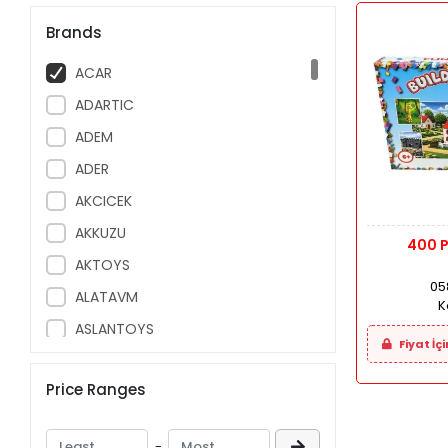
Brands
ACAR
ADARTIC
ADEM
ADER
AKCICEK
AKKUZU
400 
AKTOYS
05
ALATAVM
Ko
ASLANTOYS
Fiyat İçi
ASYA
Price Ranges
ASYASTIK
AVRUP OYUNCAK
-