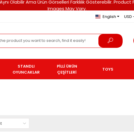
ri Aynı Olabilir Ama Ürün Görselleri Farklılık Gösterebilir. Pro
Images May Vary.
English
USD 
STANDLI
PİLLİ ÜRÜN
TOYS
OYUNCAKLAR
ÇEŞİTLERİ