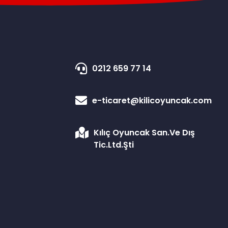
0212 659 77 14
e-ticaret@kilicoyuncak.com
Kılıç Oyuncak San.Ve Dış
Tic.Ltd.Şti