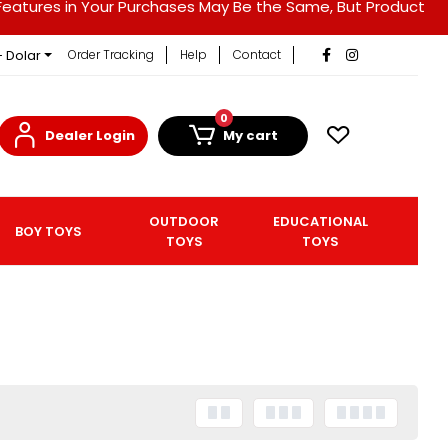
duct Features in Your Purchases May Be the Same, But Product
- Dolar
Order Tracking
Help
Contact
0
Dealer Login
My cart
OUTDOOR
EDUCATIONAL
BOY TOYS
TOYS
TOYS