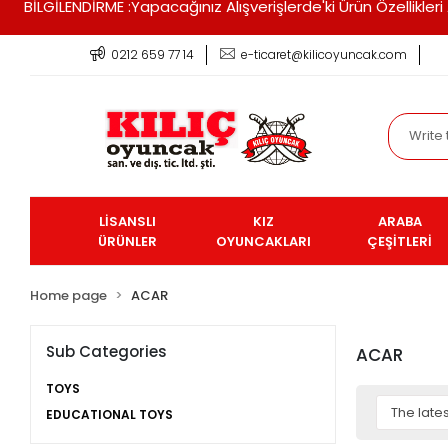
BİLGİLENDİRME :Yapacağınız Alışverişlerde'ki Ürün Özellikle
0212 659 77 14
e-ticaret@kilicoyuncak.com
LİSANSLI
KIZ
ARABA
ÜRÜNLER
OYUNCAKLARI
ÇEŞİTLERİ
Home page
ACAR
Sub Categories
ACAR
TOYS
EDUCATIONAL TOYS