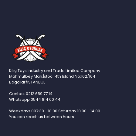
EGEMEN
EMENGEN OYUNCAK
EMG
EMINITHALAT
ERBAY
ERDEM
ERPA
ETHEM
Kılıç Toys Industry and Trade Limited Company
Mahmutbey Mah.İstoc 14th Island No:162/164
GOZDE
Bagcilar/ISTANBUL
GUCLU
Contact.0212 659 77 14
Whatsapp.0544 814 00 44
GUNES
HALITCAN
Weekdays 007:30 - 18:00 Saturday 10:00 - 14:00
You can reach us between hours.
HALLEY
HAYALTOYS