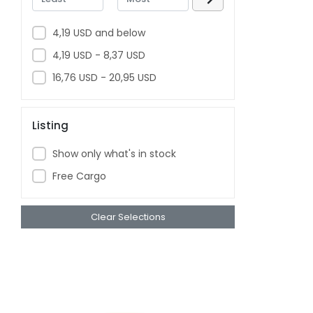
AYAZ ER
AYDEDE
4,19 USD and below
BAYRAKTAR
4,19 USD - 8,37 USD
BAYRAMKUM
16,76 USD - 20,95 USD
BEREN
BESTFUNNY
Listing
BEYAZKUS
Show only what's in stock
BEYAZTOYS
Free Cargo
BIBEROGLU
BICIRIK
Clear Selections
BISA TOYS
BURSA
CA PUZZLE
CALKAN