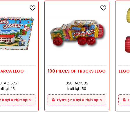
PARCA LEGO
100 PIECES OF TRUCKS LEGO
LEGO
8-AC1575
058-AC1535
li İçi :
13
Koli İçi :
50
n Bayi Girişi Yapın
Fiyat İçin Bayi Girişi Yapın
F