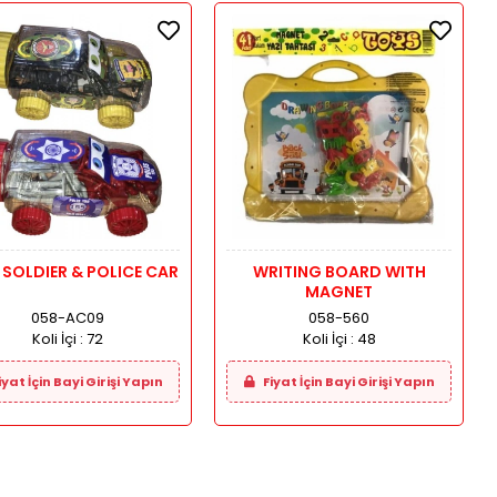
 SOLDIER & POLICE CAR
WRITING BOARD WITH
MAGNET
058-AC09
058-560
Koli İçi :
72
Koli İçi :
48
iyat İçin Bayi Girişi Yapın
Fiyat İçin Bayi Girişi Yapın