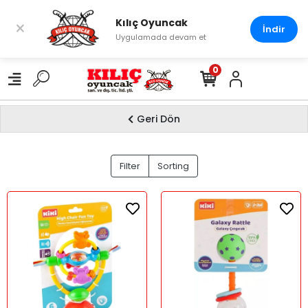
Kılıç Oyuncak
×
İndir
Uygulamada devam et
0
Geri Dön
AYAZ ER
Filter
Sorting