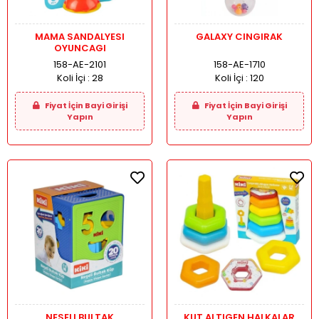
MAMA SANDALYESI
GALAXY CINGIRAK
OYUNCAGI
158-AE-2101
158-AE-1710
Koli İçi :
28
Koli İçi :
120
Fiyat İçin Bayi Girişi
Fiyat İçin Bayi Girişi
Yapın
Yapın
NESELI BULTAK
KUT.ALTIGEN HALKALAR