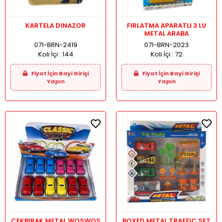
KARTELA DINAZOR
FIRLATMA APARATLI 3 LU
METAL ARABA
071-BRN-2419
071-BRN-2023
Koli İçi :
144
Koli İçi :
72
Fiyat İçin Bayi Girişi
Fiyat İçin Bayi Girişi
Yapın
Yapın
CEKBIRAK METAL WOSWOS
BOXED METAL TRAFFIC SET