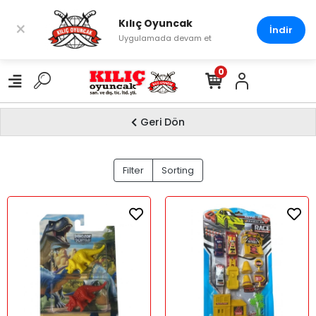
Kılıç Oyuncak
×
İndir
Uygulamada devam et
0
Geri Dön
BEREN
Filter
Sorting