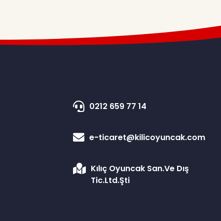
0212 659 77 14
e-ticaret@kilicoyuncak.com
Kılıç Oyuncak San.Ve Dış
Tic.Ltd.Şti