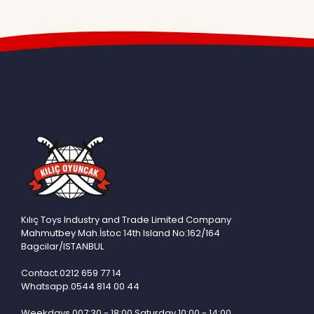
CANTOYS
CAPAR
CEREN
CINAR
DEMIR
DENIZPLS
DILAVER
DOLU
DUMANTOYS
EFE
Kılıç Toys Industry and Trade Limited Company
EGEMEN
Mahmutbey Mah.İstoc 14th Island No:162/164
Bagcilar/ISTANBUL
EMENGEN OYUNCAK
Contact.0212 659 77 14
EMG
Whatsapp.0544 814 00 44
EMINITHALAT
Weekdays 007:30 - 18:00 Saturday 10:00 - 14:00