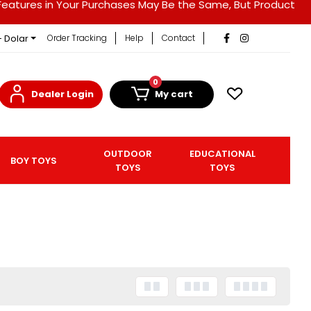
duct Features in Your Purchases May Be the Same, But Product
- Dolar
Order Tracking
Help
Contact
0
Dealer Login
My cart
OUTDOOR
EDUCATIONAL
BOY TOYS
TOYS
TOYS