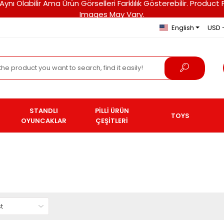
ri Aynı Olabilir Ama Ürün Görselleri Farklılık Gösterebilir. Pro
Images May Vary.
English
USD 
STANDLI
PİLLİ ÜRÜN
TOYS
OYUNCAKLAR
ÇEŞİTLERİ