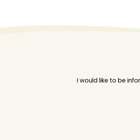
BEREN
BESTFUNNY
BEYAZKUS
BEYAZTOYS
BIBEROGLU
BICIRIK
BISA TOYS
BURSA
I would like to be i
CA PUZZLE
CALKAN
CANALI
CANARAS
CANEM
CANTOP