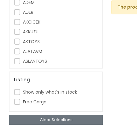
ADEM
The pro
ADER
AKCICEK
AKKUZU
AKTOYS
ALATAVM
ASLANTOYS
ASYA
Listing
ASYASTIK
AVRUP OYUNCAK
Show only what's in stock
AYAZ ER
Free Cargo
AYDEDE
BAYRAKTAR
Clear Selections
BAYRAMKUM