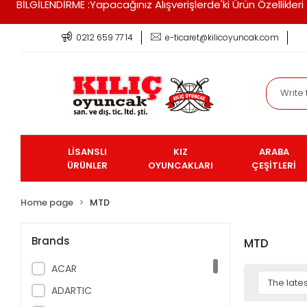
BİLGİLENDİRME :Yapacağınız Alışverişlerde'ki Ürün Özellikle
0212 659 77 14
e-ticaret@kilicoyuncak.com
LİSANSLI
KIZ
ARABA
ÜRÜNLER
OYUNCAKLARI
ÇEŞİTLERİ
Home page
MTD
Brands
MTD
ACAR
ADARTIC