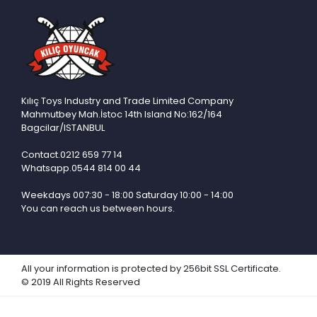
EMENGEN OYUNCAK
EMG
EMINITHALAT
ERBAY
ERDEM
Kılıç Toys Industry and Trade Limited Company
Mahmutbey Mah.İstoc 14th Island No:162/164
ERPA
Bagcilar/ISTANBUL
ETHEM
Contact.0212 659 77 14
Whatsapp.0544 814 00 44
GOZDE
GUCLU
Weekdays 007:30 - 18:00 Saturday 10:00 - 14:00
You can reach us between hours.
GUNES
HALITCAN
HALLEY
All your information is protected by 256bit SSL Certificate.
HAYALTOYS
© 2019 All Rights Reserved
HAYSER TICARET