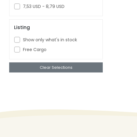
AYDEDE
7,53 USD - 8,79 USD
BAYRAKTAR
BAYRAMKUM
Listing
BEREN
Show only what's in stock
BESTFUNNY
Free Cargo
BEYAZKUS
BEYAZTOYS
Clear Selections
BIBEROGLU
BICIRIK
BISA TOYS
BURSA
CA PUZZLE
CALKAN
CANALI