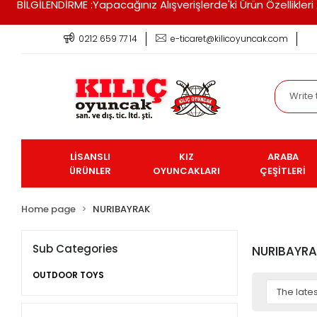
BİLGİLENDİRME :Yapacağınız Alışverişlerde'ki Ürün Özellikle
0212 659 77 14
e-ticaret@kilicoyuncak.com
LİSANSLI
KIZ
ARABA
ÜRÜNLER
OYUNCAKLARI
ÇEŞİTLERİ
Home page
NURIBAYRAK
Sub Categories
NURIBAYR
OUTDOOR TOYS