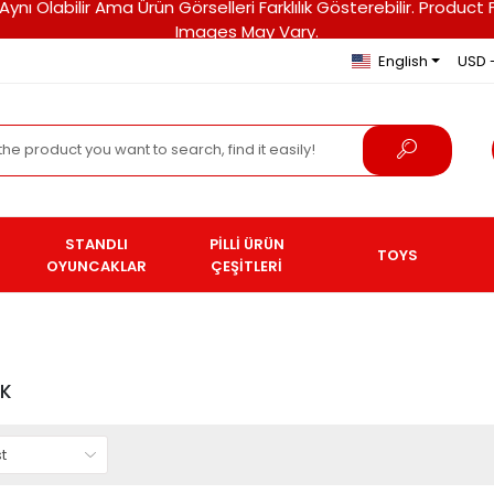
ri Aynı Olabilir Ama Ürün Görselleri Farklılık Gösterebilir. Pro
Images May Vary.
English
USD 
STANDLI
PİLLİ ÜRÜN
TOYS
OYUNCAKLAR
ÇEŞİTLERİ
AK