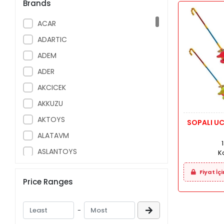
Brands
ACAR
ADARTIC
ADEM
ADER
AKCICEK
AKKUZU
AKTOYS
SOPALI UC
ALATAVM
ASLANTOYS
Ko
ASYA
Fiyat İçi
Price Ranges
ASYASTIK
AVRUP OYUNCAK
-
AYAZ ER