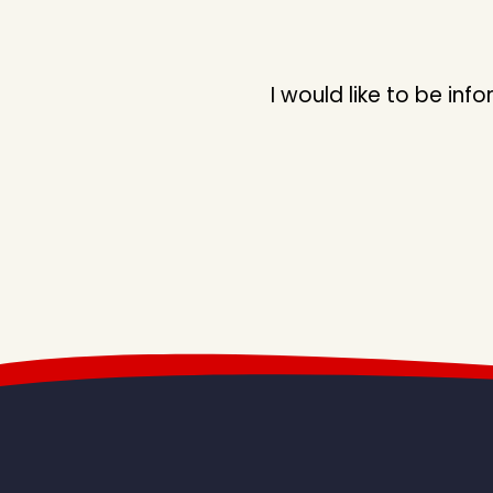
CANARAS
CANEM
CANTOP
I would like to be i
CANTOYS
CAPAR
CEREN
CINAR
DEMIR
DENIZPLS
DILAVER
DOLU
DUMANTOYS
EFE
EGEMEN