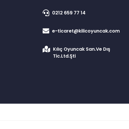
0212 659 77 14
e-ticaret@kilicoyuncak.com
Kılıç Oyuncak San.Ve Dış
Tic.Ltd.Şti