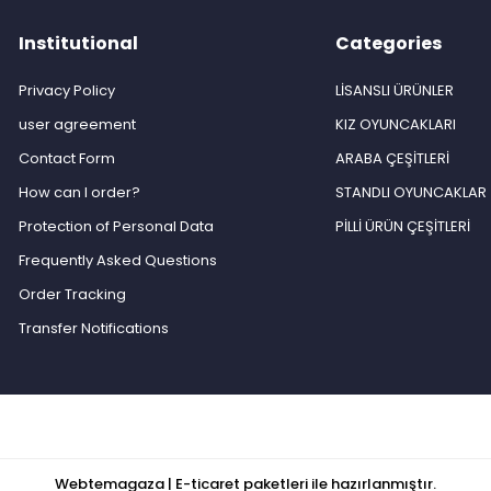
Institutional
Categories
Privacy Policy
LİSANSLI ÜRÜNLER
user agreement
KIZ OYUNCAKLARI
Contact Form
ARABA ÇEŞİTLERİ
How can I order?
STANDLI OYUNCAKLAR
Protection of Personal Data
PİLLİ ÜRÜN ÇEŞİTLERİ
Frequently Asked Questions
Order Tracking
Transfer Notifications
Webtemagaza | E-ticaret paketleri ile hazırlanmıştır.