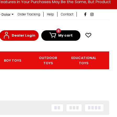
duct Features in Your Purchases May Be the Same, But Product
- Dolar
Order Tracking
Help
Contact
0
Dealer Login
My cart
OUTDOOR
EDUCATIONAL
BOY TOYS
TOYS
TOYS