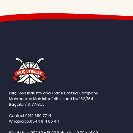
CANTOYS
CAPAR
CEREN
CINAR
DEMIR
DENIZPLS
DILAVER
DOLU
DUMANTOYS
EFE
Kılıç Toys Industry and Trade Limited Company
EGEMEN
Mahmutbey Mah.İstoc 14th Island No:162/164
Bagcilar/ISTANBUL
EMENGEN OYUNCAK
Contact.0212 659 77 14
EMG
Whatsapp.0544 814 00 44
EMINITHALAT
Weekdays 007:30 - 18:00 Saturday 10:00 - 14:00