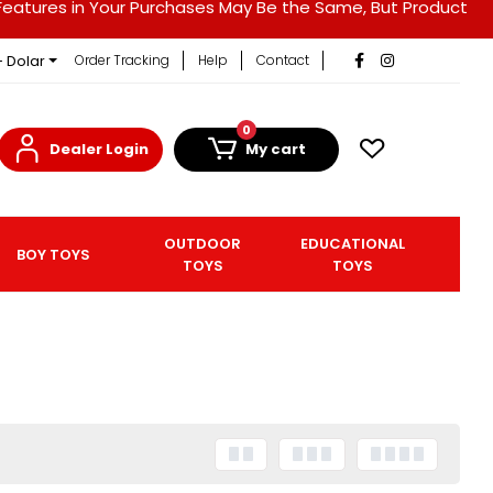
duct Features in Your Purchases May Be the Same, But Product
- Dolar
Order Tracking
Help
Contact
0
Dealer Login
My cart
OUTDOOR
EDUCATIONAL
BOY TOYS
TOYS
TOYS