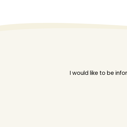
BEREN
BESTFUNNY
BEYAZKUS
BEYAZTOYS
BIBEROGLU
BICIRIK
BISA TOYS
BURSA
I would like to be i
CA PUZZLE
CALKAN
CANALI
CANARAS
CANEM
CANTOP