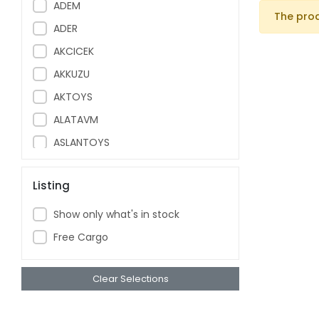
ADEM
The pro
ADER
AKCICEK
AKKUZU
AKTOYS
ALATAVM
ASLANTOYS
ASYA
Listing
ASYASTIK
AVRUP OYUNCAK
Show only what's in stock
AYAZ ER
Free Cargo
AYDEDE
BAYRAKTAR
Clear Selections
BAYRAMKUM