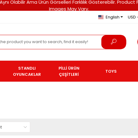
ri Aynı Olabilir Ama Ürün Görselleri Farklılık Gösterebilir. Pro
Images May Vary.
English
USD 
STANDLI
PİLLİ ÜRÜN
TOYS
OYUNCAKLAR
ÇEŞİTLERİ