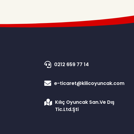
0212 659 77 14
e-ticaret@kilicoyuncak.com
Kılıç Oyuncak San.Ve Dış
Tic.Ltd.Şti