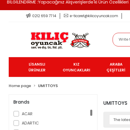
BİLGİLENDİRME :Yapacağınız Alışverişlerde'ki Ürün Özellikle
0212 659 77 14
e-ticaret@kilicoyuncak.com
LİSANSLI
KIZ
ARABA
ÜRÜNLER
OYUNCAKLARI
ÇEŞİTLERİ
Home page
UMITTOYS
Brands
UMITTOYS
ACAR
ADARTIC