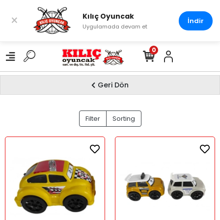
Kılıç Oyuncak
×
İndir
Uygulamada devam et
0
Geri Dön
YAMAN
Filter
Sorting