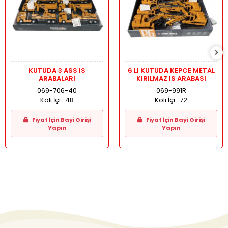
KUTUDA 3 ASS IS
6 LI KUTUDA KEPCE METAL
ARABALARI
KIRILMAZ IS ARABASI
069-706-40
069-991R
Koli İçi :
48
Koli İçi :
72
Fiyat İçin Bayi Girişi
Fiyat İçin Bayi Girişi
Yapın
Yapın