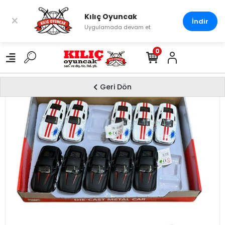
Kılıç Oyuncak
×
İndir
Uygulamada devam et
0
Geri Dön