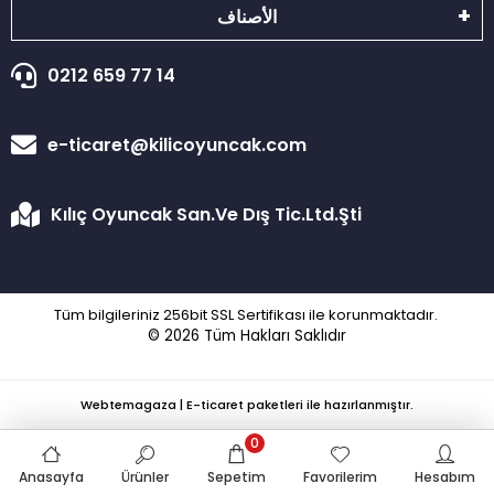
الأصناف
0212 659 77 14
e-ticaret@kilicoyuncak.com
Kılıç Oyuncak San.Ve Dış Tic.Ltd.Şti
Tüm bilgileriniz 256bit SSL Sertifikası ile korunmaktadır.
© 2026
Tüm Hakları Saklıdır
Webtemagaza | E-ticaret paketleri ile hazırlanmıştır.
0
Anasayfa
Ürünler
Sepetim
Favorilerim
Hesabım