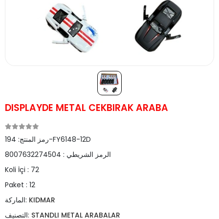
DISPLAYDE METAL CEKBIRAK ARABA
194-FY6148-12D
رمز المنتج:
الرمز الشريطي :
8007632274504
Koli İçi :
72
Paket :
12
KIDMAR
الماركة:
STANDLI METAL ARABALAR
التصنيف: